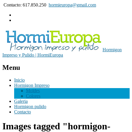
Contacto: 617.850.250
hormieuropa@gmail.com
Hormigon
Impreso y Pulido | HormiEuropa
Menu
Inicio
Hormigon Impreso
Moldes
Colores
Galeria
Hormigon pulido
Contacto
Images tagged "hormigon-