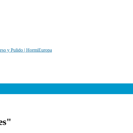
so y Pulido | HormiEuropa
es"