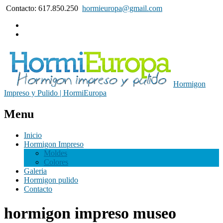
Contacto: 617.850.250
hormieuropa@gmail.com
Hormigon
Impreso y Pulido | HormiEuropa
Menu
Inicio
Hormigon Impreso
Moldes
Colores
Galeria
Hormigon pulido
Contacto
hormigon impreso museo