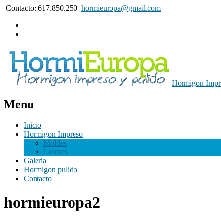
Contacto: 617.850.250
hormieuropa@gmail.com
Hormigon Impre
Menu
Inicio
Hormigon Impreso
Moldes
Colores
Galeria
Hormigon pulido
Contacto
hormieuropa2